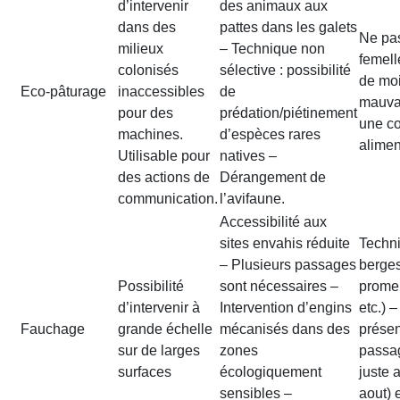
d’intervenir
des animaux aux
dans des
pattes dans les galets
Ne pas
milieux
– Technique non
femell
colonisés
sélective : possibilité
de moi
Eco-pâturage
inaccessibles
de
mauvai
pour des
prédation/piétinement
une c
machines.
d’espèces rares
alimen
Utilisable pour
natives –
des actions de
Dérangement de
communication.
l’avifaune.
Accessibilité aux
sites envahis réduite
Techni
– Plusieurs passages
berges
Possibilité
sont nécessaires –
prome
d’intervenir à
Intervention d’engins
etc.) 
Fauchage
grande échelle
mécanisés dans des
présen
sur de larges
zones
passag
surfaces
écologiquement
juste a
sensibles –
aout) 