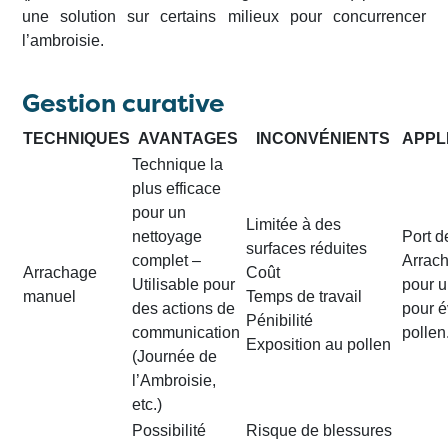
une solution sur certains milieux pour concurrencer
l’ambroisie.
Gestion curative
TECHNIQUES
AVANTAGES
INCONVÉNIENTS
APPL
Technique la
plus efficace
pour un
Limitée à des
nettoyage
Port d
surfaces réduites
complet –
Arrach
Arrachage
Coût
Utilisable pour
pour u
manuel
Temps de travail
des actions de
pour é
Pénibilité
communication
pollen
Exposition au pollen
(Journée de
l’Ambroisie,
etc.)
Possibilité
Risque de blessures